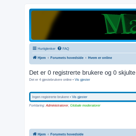
Hurtiglenker
FAQ
Hjem
Forumets hovedside
Hvem er online
Det er 0 registrerte brukere og 0 skjult
Det er 4 gjestebrukere online •
Vis gjester
Ingen registrerte brukere •
Vis gjester
Forklaring:
Administratorer
,
Globale moderatorer
Hjem
Forumets hovedside