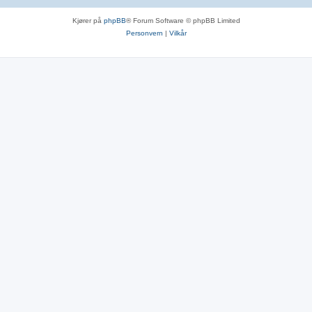
Kjører på
phpBB
® Forum Software © phpBB Limited
Personvern
|
Vilkår