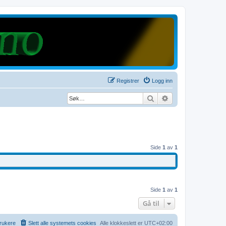
Registrer
Logg inn
Søk
Avansert søk
Side
1
av
1
Side
1
av
1
Gå til
rukere
Slett alle systemets cookies
Alle klokkeslett er
UTC+02:00