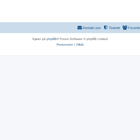
Kontakt oss
Teamet
Forumb
Kjører på
phpBB
® Forum Software © phpBB Limited
Personvern
|
Vilkår