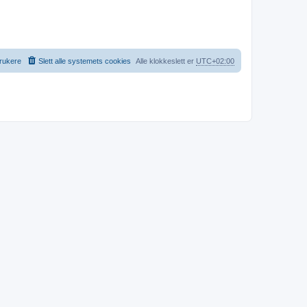
rukere
Slett alle systemets cookies
Alle klokkeslett er
UTC+02:00