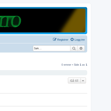
Registrer
Logg inn
Søk
Avansert søk
0 emner • Side
1
av
1
Gå til