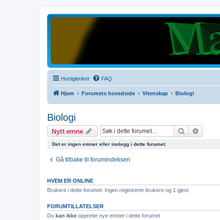
Hurtiglenker
FAQ
Hjem
Forumets hovedside
Vitenskap
Biologi
Biologi
Søk
Avanse
Nytt emne
Det er ingen emner eller innlegg i dette forumet.
Gå tilbake til forumindeksen
HVEM ER ONLINE
Brukere i dette forumet: Ingen registrerte brukere og 1 gjest
FORUMTILLATELSER
Du
kan ikke
opprette nye emner i dette forumet