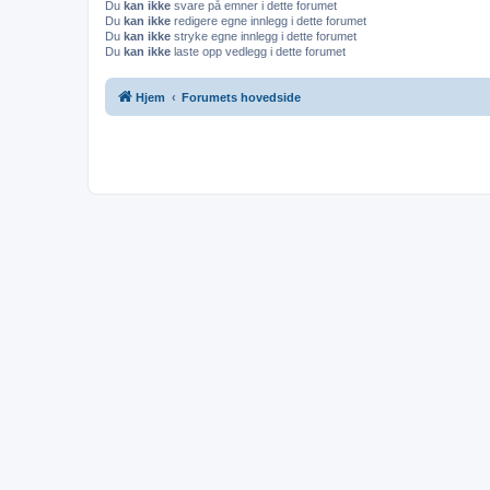
Du
kan ikke
svare på emner i dette forumet
Du
kan ikke
redigere egne innlegg i dette forumet
Du
kan ikke
stryke egne innlegg i dette forumet
Du
kan ikke
laste opp vedlegg i dette forumet
Hjem
Forumets hovedside