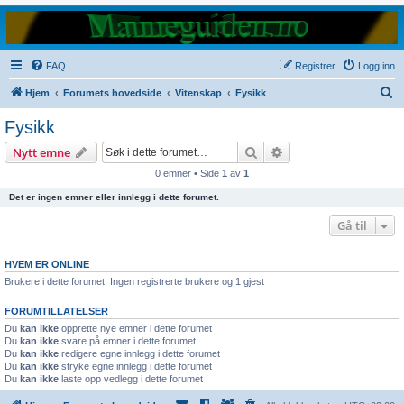
FAQ
Registrer
Logg inn
S
Hjem
Forumets hovedside
Vitenskap
Fysikk
ø
Fysikk
k
Søk
Avansert søk
Nytt emne
0 emner • Side
1
av
1
Det er ingen emner eller innlegg i dette forumet.
Gå til
HVEM ER ONLINE
Brukere i dette forumet: Ingen registrerte brukere og 1 gjest
FORUMTILLATELSER
Du
kan ikke
opprette nye emner i dette forumet
Du
kan ikke
svare på emner i dette forumet
Du
kan ikke
redigere egne innlegg i dette forumet
Du
kan ikke
stryke egne innlegg i dette forumet
Du
kan ikke
laste opp vedlegg i dette forumet