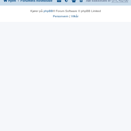
Hjem
Forumets hovedside
Alle klokkeslett er
UTC+02:00
Kjører på
phpBB
® Forum Software © phpBB Limited
Personvern
|
Vilkår