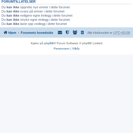
FORUMTILLATELSER
Du
kan ikke
opprette nye emner i dette forumet
Du
kan ikke
svare på emner i dette forumet
Du
kan ikke
redigere egne innlegg i dette forumet
Du
kan ikke
stryke egne innlegg i dette forumet
Du
kan ikke
laste opp vedlegg i dette forumet
Hjem
Forumets hovedside
Alle klokkeslett er
UTC+02:00
Kjører på
phpBB
® Forum Software © phpBB Limited
Personvern
|
Vilkår