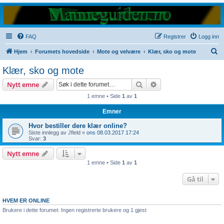
FAQ
Registrer
Logg inn
S
Hjem
Forumets hovedside
Mote og velvære
Klær, sko og mote
ø
Klær, sko og mote
k
Søk
Avansert søk
Nytt emne
1 emne • Side
1
av
1
Emner
Hvor bestiller dere klær online?
Siste innlegg av
Jfleld
«
ons 08.03.2017 17:24
Svar:
3
Nytt emne
1 emne • Side
1
av
1
Gå til
HVEM ER ONLINE
Brukere i dette forumet: Ingen registrerte brukere og 1 gjest