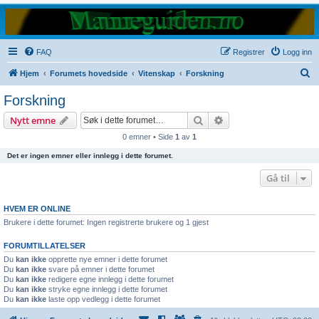
FAQ
Registrer
Logg inn
S
Hjem
Forumets hovedside
Vitenskap
Forskning
ø
Forskning
k
Søk
Avansert søk
Nytt emne
0 emner • Side
1
av
1
Det er ingen emner eller innlegg i dette forumet.
Gå til
HVEM ER ONLINE
Brukere i dette forumet: Ingen registrerte brukere og 1 gjest
FORUMTILLATELSER
Du
kan ikke
opprette nye emner i dette forumet
Du
kan ikke
svare på emner i dette forumet
Du
kan ikke
redigere egne innlegg i dette forumet
Du
kan ikke
stryke egne innlegg i dette forumet
Du
kan ikke
laste opp vedlegg i dette forumet