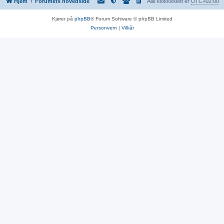
Hjem
Forumets hovedside
Alle klokkeslett er
UTC+02:00
Kjører på
phpBB
® Forum Software © phpBB Limited
Personvern
|
Vilkår