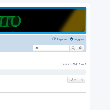
Registrer
Logg inn
Søk
Avansert søk
0 emner • Side
1
av
1
Gå til