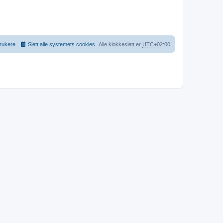
rukere
Slett alle systemets cookies
Alle klokkeslett er
UTC+02:00