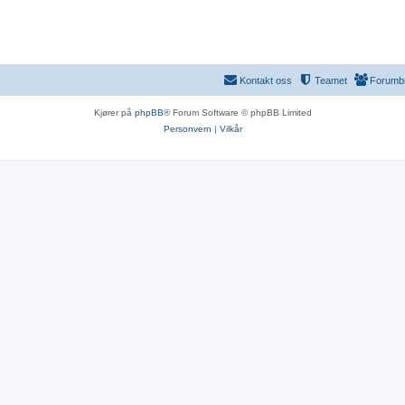
Kontakt oss
Teamet
Forumb
Kjører på
phpBB
® Forum Software © phpBB Limited
Personvern
|
Vilkår