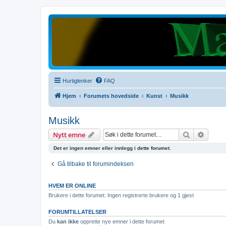
Hurtiglenker
FAQ
Hjem
Forumets hovedside
Kunst
Musikk
Musikk
Søk
Avanse
Nytt emne
Det er ingen emner eller innlegg i dette forumet.
Gå tilbake til forumindeksen
HVEM ER ONLINE
Brukere i dette forumet: Ingen registrerte brukere og 1 gjest
FORUMTILLATELSER
Du
kan ikke
opprette nye emner i dette forumet