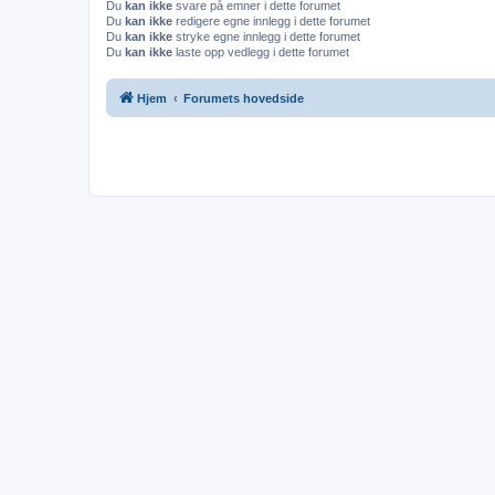
Du
kan ikke
svare på emner i dette forumet
Du
kan ikke
redigere egne innlegg i dette forumet
Du
kan ikke
stryke egne innlegg i dette forumet
Du
kan ikke
laste opp vedlegg i dette forumet
Hjem
Forumets hovedside