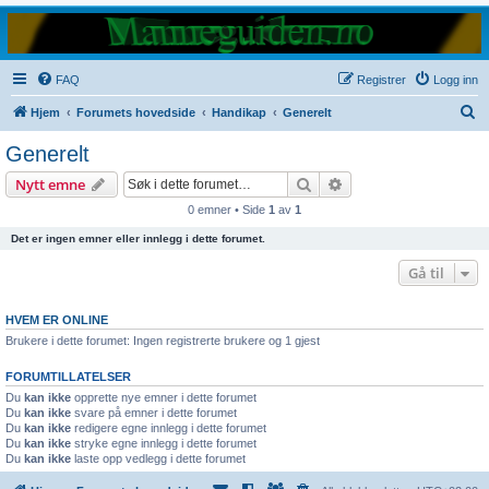
FAQ
Registrer
Logg inn
S
Hjem
Forumets hovedside
Handikap
Generelt
ø
Generelt
k
Søk
Avansert søk
Nytt emne
0 emner • Side
1
av
1
Det er ingen emner eller innlegg i dette forumet.
Gå til
HVEM ER ONLINE
Brukere i dette forumet: Ingen registrerte brukere og 1 gjest
FORUMTILLATELSER
Du
kan ikke
opprette nye emner i dette forumet
Du
kan ikke
svare på emner i dette forumet
Du
kan ikke
redigere egne innlegg i dette forumet
Du
kan ikke
stryke egne innlegg i dette forumet
Du
kan ikke
laste opp vedlegg i dette forumet