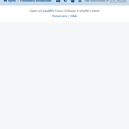
Hjem
Forumets hovedside
Alle klokkeslett er
UTC+02:00
Kjører på
phpBB
® Forum Software © phpBB Limited
Personvern
|
Vilkår