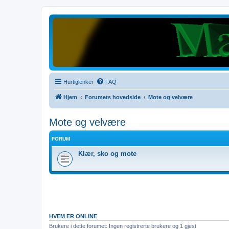
Hurtiglenker
FAQ
Hjem
Forumets hovedside
Mote og velvære
Mote og velvære
FORUM
Klær, sko og mote
HVEM ER ONLINE
Brukere i dette forumet: Ingen registrerte brukere og 1 gjest