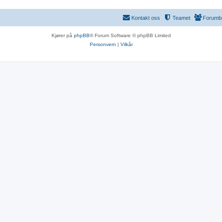
Kontakt oss
Teamet
Forumb
Kjører på
phpBB
® Forum Software © phpBB Limited
Personvern
|
Vilkår