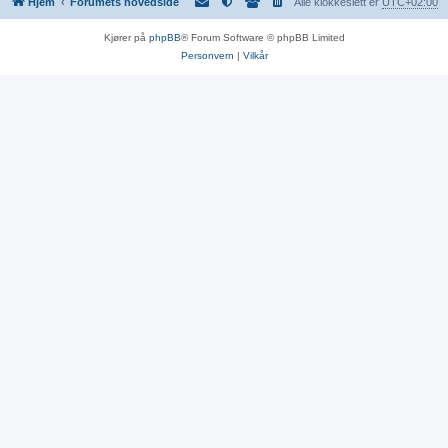
Hjem
Forumets hovedside
Alle klokkeslett er
UTC+02:00
Kjører på
phpBB
® Forum Software © phpBB Limited
Personvern
|
Vilkår