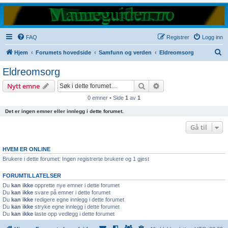
FAQ
Registrer
Logg inn
S
Hjem
Forumets hovedside
Samfunn og verden
Eldreomsorg
ø
Eldreomsorg
k
Søk
Avansert søk
Nytt emne
0 emner • Side
1
av
1
Det er ingen emner eller innlegg i dette forumet.
Gå til
HVEM ER ONLINE
Brukere i dette forumet: Ingen registrerte brukere og 1 gjest
FORUMTILLATELSER
Du
kan ikke
opprette nye emner i dette forumet
Du
kan ikke
svare på emner i dette forumet
Du
kan ikke
redigere egne innlegg i dette forumet
Du
kan ikke
stryke egne innlegg i dette forumet
Du
kan ikke
laste opp vedlegg i dette forumet