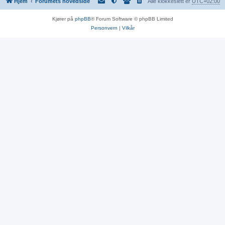
Hjem
Forumets hovedside
Alle klokkeslett er
UTC+02:00
Kjører på
phpBB
® Forum Software © phpBB Limited
Personvern
|
Vilkår