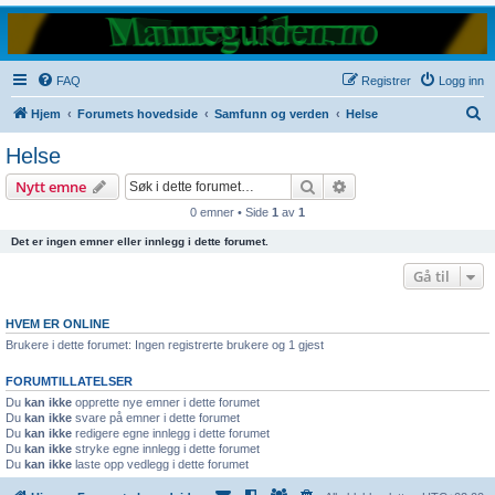
FAQ
Registrer
Logg inn
S
Hjem
Forumets hovedside
Samfunn og verden
Helse
ø
Helse
k
Søk
Avansert søk
Nytt emne
0 emner • Side
1
av
1
Det er ingen emner eller innlegg i dette forumet.
Gå til
HVEM ER ONLINE
Brukere i dette forumet: Ingen registrerte brukere og 1 gjest
FORUMTILLATELSER
Du
kan ikke
opprette nye emner i dette forumet
Du
kan ikke
svare på emner i dette forumet
Du
kan ikke
redigere egne innlegg i dette forumet
Du
kan ikke
stryke egne innlegg i dette forumet
Du
kan ikke
laste opp vedlegg i dette forumet