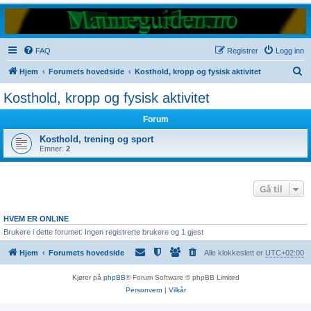
FAQ
Registrer
Logg inn
S
Hjem
Forumets hovedside
Kosthold, kropp og fysisk aktivitet
ø
Kosthold, kropp og fysisk aktivitet
k
Forum
Kosthold, trening og sport
Emner:
2
Gå til
HVEM ER ONLINE
Brukere i dette forumet: Ingen registrerte brukere og 1 gjest
Hjem
Forumets hovedside
Alle klokkeslett er
UTC+02:00
Kjører på
phpBB
® Forum Software © phpBB Limited
Personvern
|
Vilkår