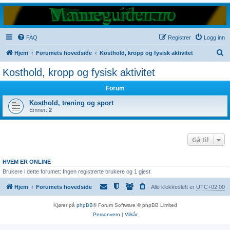
FAQ
Registrer
Logg inn
S
Hjem
Forumets hovedside
Kosthold, kropp og fysisk aktivitet
ø
Kosthold, kropp og fysisk aktivitet
k
Forum
Kosthold, trening og sport
Emner:
2
Gå til
HVEM ER ONLINE
Brukere i dette forumet: Ingen registrerte brukere og 1 gjest
Hjem
Forumets hovedside
Alle klokkeslett er
UTC+02:00
Kjører på
phpBB
® Forum Software © phpBB Limited
Personvern
|
Vilkår