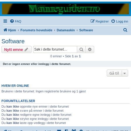
FAQ
Registrer
Logg inn
S
Hjem
Forumets hovedside
Datamaskin
Software
ø
Software
k
Søk
Avansert søk
Nytt emne
0 emner • Side
1
av
1
Det er ingen emner eller innlegg i dette forumet.
Gå til
HVEM ER ONLINE
Brukere i dette forumet: Ingen registrerte brukere og 1 gjest
FORUMTILLATELSER
Du
kan ikke
opprette nye emner i dette forumet
Du
kan ikke
svare på emner i dette forumet
Du
kan ikke
redigere egne innlegg i dette forumet
Du
kan ikke
stryke egne innlegg i dette forumet
Du
kan ikke
laste opp vedlegg i dette forumet