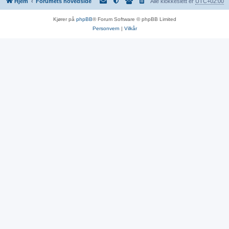
Hjem
Forumets hovedside
Alle klokkeslett er
UTC+02:00
Kjører på
phpBB
® Forum Software © phpBB Limited
Personvern
|
Vilkår