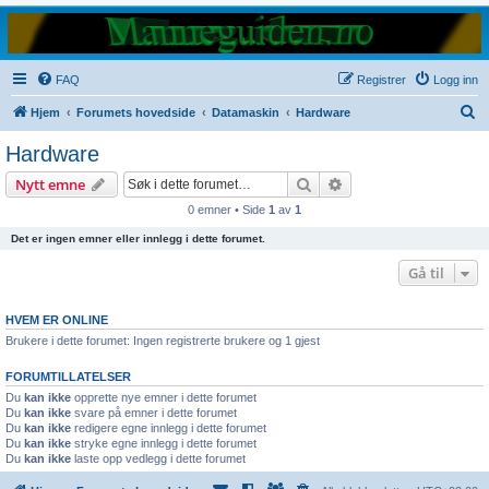
FAQ
Registrer
Logg inn
S
Hjem
Forumets hovedside
Datamaskin
Hardware
ø
Hardware
k
Søk
Avansert søk
Nytt emne
0 emner • Side
1
av
1
Det er ingen emner eller innlegg i dette forumet.
Gå til
HVEM ER ONLINE
Brukere i dette forumet: Ingen registrerte brukere og 1 gjest
FORUMTILLATELSER
Du
kan ikke
opprette nye emner i dette forumet
Du
kan ikke
svare på emner i dette forumet
Du
kan ikke
redigere egne innlegg i dette forumet
Du
kan ikke
stryke egne innlegg i dette forumet
Du
kan ikke
laste opp vedlegg i dette forumet