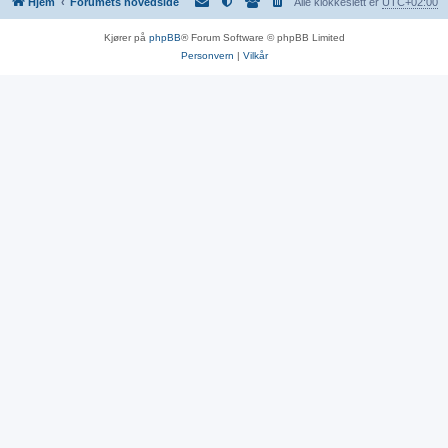
Hjem
Forumets hovedside
Alle klokkeslett er
UTC+02:00
Kjører på
phpBB
® Forum Software © phpBB Limited
Personvern
|
Vilkår