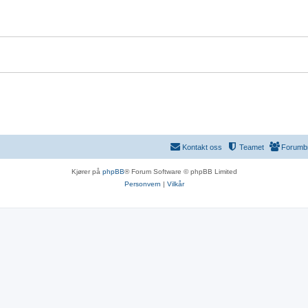
r
Kontakt oss
Teamet
Forumb
Kjører på
phpBB
® Forum Software © phpBB Limited
Personvern
|
Vilkår