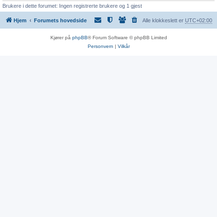
Brukere i dette forumet: Ingen registrerte brukere og 1 gjest
Hjem
Forumets hovedside
Alle klokkeslett er
UTC+02:00
Kjører på
phpBB
® Forum Software © phpBB Limited
Personvern
|
Vilkår