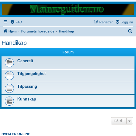
FAQ
Registrer
Logg inn
S
Hjem
Forumets hovedside
Handikap
ø
Handikap
k
Forum
Generelt
Tilgjengelighet
Tilpassing
Kunnskap
Gå til
HVEM ER ONLINE