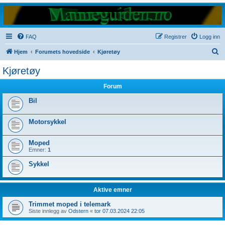
FAQ
Registrer
Logg inn
S
Hjem
Forumets hovedside
Kjøretøy
ø
Kjøretøy
k
Forum
Bil
Motorsykkel
Moped
Emner:
1
Sykkel
Aktive emner
Trimmet moped i telemark
Siste innlegg av
Odstern
«
tor 07.03.2024 22:05