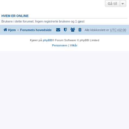
Gå til
HVEM ER ONLINE
Brukere i dette forumet: Ingen registrerte brukere og 1 gjest
Hjem
Forumets hovedside
Alle klokkeslett er
UTC+02:00
Kjører på
phpBB
® Forum Software © phpBB Limited
Personvern
|
Vilkår