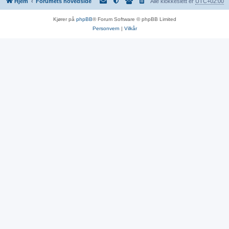
Hjem
Forumets hovedside
Alle klokkeslett er
UTC+02:00
Kjører på
phpBB
® Forum Software © phpBB Limited
Personvern
|
Vilkår