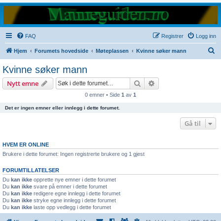
FAQ
Registrer
Logg inn
S
Hjem
Forumets hovedside
Møteplassen
Kvinne søker mann
ø
Kvinne søker mann
k
Søk
Avansert søk
Nytt emne
0 emner • Side
1
av
1
Det er ingen emner eller innlegg i dette forumet.
Gå til
HVEM ER ONLINE
Brukere i dette forumet: Ingen registrerte brukere og 1 gjest
FORUMTILLATELSER
Du
kan ikke
opprette nye emner i dette forumet
Du
kan ikke
svare på emner i dette forumet
Du
kan ikke
redigere egne innlegg i dette forumet
Du
kan ikke
stryke egne innlegg i dette forumet
Du
kan ikke
laste opp vedlegg i dette forumet