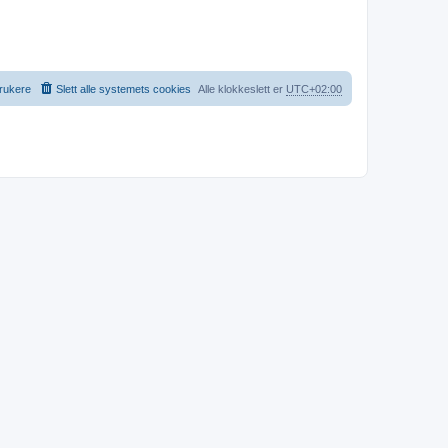
rukere
Slett alle systemets cookies
Alle klokkeslett er
UTC+02:00