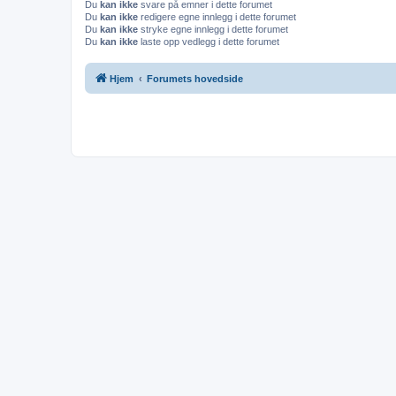
Du
kan ikke
svare på emner i dette forumet
Du
kan ikke
redigere egne innlegg i dette forumet
Du
kan ikke
stryke egne innlegg i dette forumet
Du
kan ikke
laste opp vedlegg i dette forumet
Hjem
Forumets hovedside