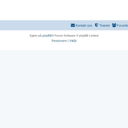
Kontakt oss
Teamet
Forumb
Kjører på
phpBB
® Forum Software © phpBB Limited
Personvern
|
Vilkår