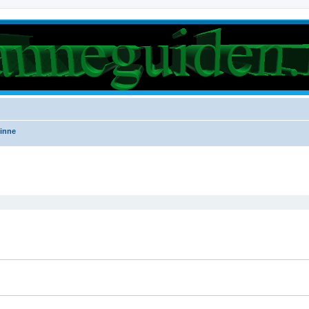
inne
rt søk