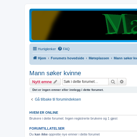
Hurtiglenker
FAQ
Hjem
Forumets hovedside
Møteplassen
Mann søker kv
Mann søker kvinne
Søk
Avanse
Nytt emne
Det er ingen emner eller innlegg i dette forumet.
Gå tilbake til forumindeksen
HVEM ER ONLINE
Brukere i dette forumet: Ingen registrerte brukere og 1 gjest
FORUMTILLATELSER
Du
kan ikke
opprette nye emner i dette forumet