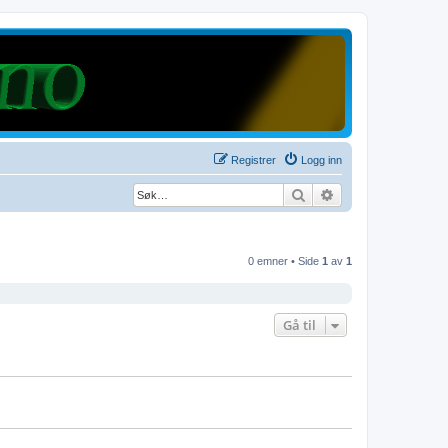
Registrer
Logg inn
Søk
Avansert søk
0 emner • Side
1
av
1
Gå til