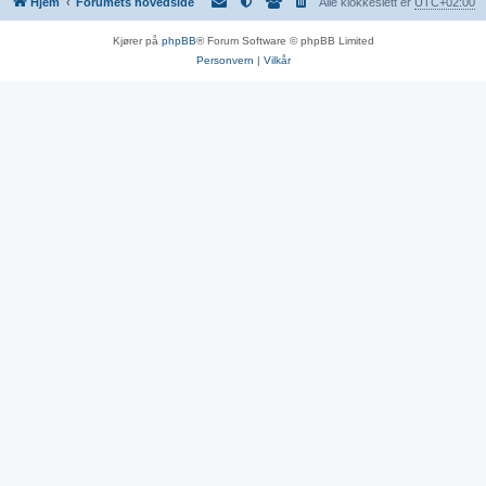
Hjem
Forumets hovedside
Alle klokkeslett er
UTC+02:00
Kjører på
phpBB
® Forum Software © phpBB Limited
Personvern
|
Vilkår