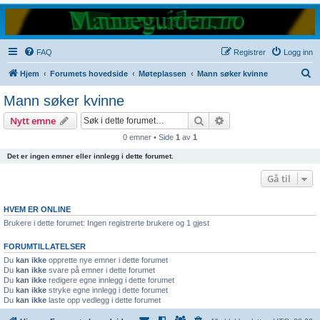
FAQ
Registrer
Logg inn
S
Hjem
Forumets hovedside
Møteplassen
Mann søker kvinne
ø
Mann søker kvinne
k
Søk
Avansert søk
Nytt emne
0 emner • Side
1
av
1
Det er ingen emner eller innlegg i dette forumet.
Gå til
HVEM ER ONLINE
Brukere i dette forumet: Ingen registrerte brukere og 1 gjest
FORUMTILLATELSER
Du
kan ikke
opprette nye emner i dette forumet
Du
kan ikke
svare på emner i dette forumet
Du
kan ikke
redigere egne innlegg i dette forumet
Du
kan ikke
stryke egne innlegg i dette forumet
Du
kan ikke
laste opp vedlegg i dette forumet