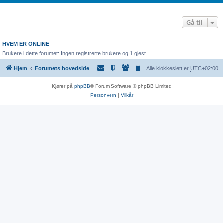
Gå til
HVEM ER ONLINE
Brukere i dette forumet: Ingen registrerte brukere og 1 gjest
Hjem
Forumets hovedside
Alle klokkeslett er
UTC+02:00
Kjører på
phpBB
® Forum Software © phpBB Limited
Personvern
|
Vilkår