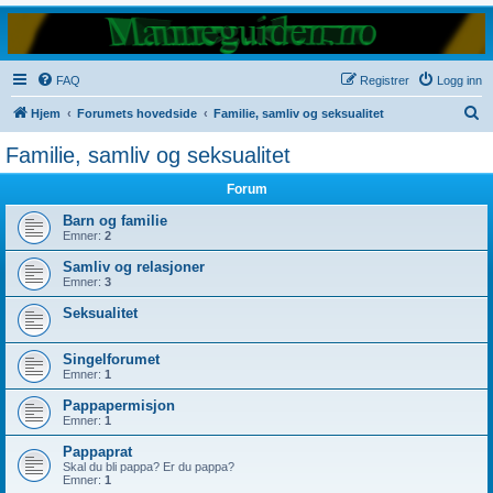
FAQ
Registrer
Logg inn
S
Hjem
Forumets hovedside
Familie, samliv og seksualitet
ø
Familie, samliv og seksualitet
k
Forum
Barn og familie
Emner:
2
Samliv og relasjoner
Emner:
3
Seksualitet
Singelforumet
Emner:
1
Pappapermisjon
Emner:
1
Pappaprat
Skal du bli pappa? Er du pappa?
Emner:
1