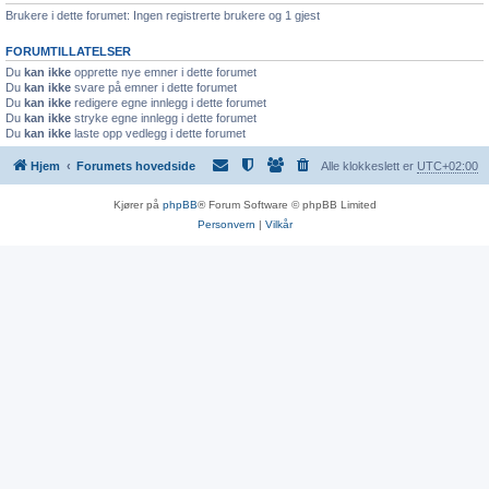
Brukere i dette forumet: Ingen registrerte brukere og 1 gjest
FORUMTILLATELSER
Du
kan ikke
opprette nye emner i dette forumet
Du
kan ikke
svare på emner i dette forumet
Du
kan ikke
redigere egne innlegg i dette forumet
Du
kan ikke
stryke egne innlegg i dette forumet
Du
kan ikke
laste opp vedlegg i dette forumet
Hjem
Forumets hovedside
Alle klokkeslett er
UTC+02:00
Kjører på
phpBB
® Forum Software © phpBB Limited
Personvern
|
Vilkår