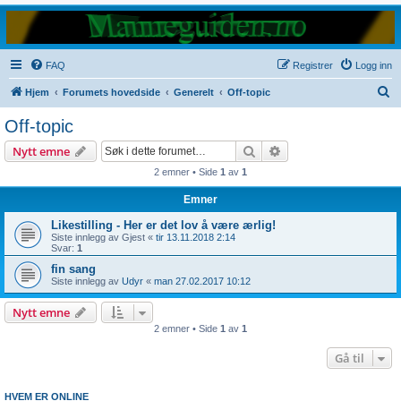
FAQ
Registrer
Logg inn
S
Hjem
Forumets hovedside
Generelt
Off-topic
ø
Off-topic
k
Søk
Avansert søk
Nytt emne
2 emner • Side
1
av
1
Emner
Likestilling - Her er det lov å være ærlig!
Siste innlegg av
Gjest
«
tir 13.11.2018 2:14
Svar:
1
fin sang
Siste innlegg av
Udyr
«
man 27.02.2017 10:12
Nytt emne
2 emner • Side
1
av
1
Gå til
HVEM ER ONLINE