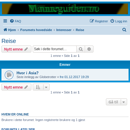
FAQ
Registrer
Logg inn
S
Hjem
Forumets hovedside
Interesser
Reise
ø
Reise
k
Søk
Avansert søk
Nytt emne
1 emne • Side
1
av
1
Emner
Hvor i Asia?
Siste innlegg av
Globetrotter
«
fre 01.12.2017 19:29
Nytt emne
1 emne • Side
1
av
1
Gå til
HVEM ER ONLINE
Brukere i dette forumet: Ingen registrerte brukere og 1 gjest
FORUMTILLATELSER