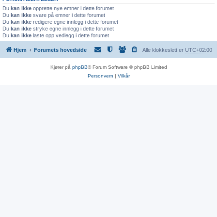
Du
kan ikke
opprette nye emner i dette forumet
Du
kan ikke
svare på emner i dette forumet
Du
kan ikke
redigere egne innlegg i dette forumet
Du
kan ikke
stryke egne innlegg i dette forumet
Du
kan ikke
laste opp vedlegg i dette forumet
Hjem
Forumets hovedside
Alle klokkeslett er
UTC+02:00
Kjører på
phpBB
® Forum Software © phpBB Limited
Personvern
|
Vilkår