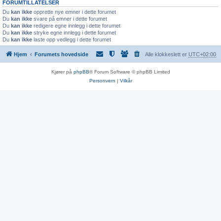
FORUMTILLATELSER
Du
kan ikke
opprette nye emner i dette forumet
Du
kan ikke
svare på emner i dette forumet
Du
kan ikke
redigere egne innlegg i dette forumet
Du
kan ikke
stryke egne innlegg i dette forumet
Du
kan ikke
laste opp vedlegg i dette forumet
Hjem
Forumets hovedside
Alle klokkeslett er
UTC+02:00
Kjører på
phpBB
® Forum Software © phpBB Limited
Personvern
|
Vilkår