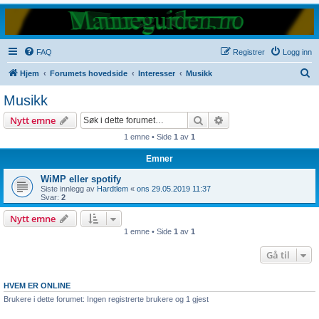
FAQ
Registrer
Logg inn
S
Hjem
Forumets hovedside
Interesser
Musikk
ø
Musikk
k
Søk
Avansert søk
Nytt emne
1 emne • Side
1
av
1
Emner
WiMP eller spotify
Siste innlegg av
Hardtlem
«
ons 29.05.2019 11:37
Svar:
2
Nytt emne
1 emne • Side
1
av
1
Gå til
HVEM ER ONLINE
Brukere i dette forumet: Ingen registrerte brukere og 1 gjest