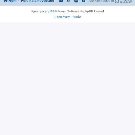
Hjem
Forumets hovedside
Alle klokkeslett er
UTC+02:00
Kjører på
phpBB
® Forum Software © phpBB Limited
Personvern
|
Vilkår