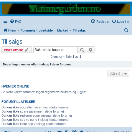
FAQ
Registrer
Logg inn
S
Hjem
Forumets hovedside
Marked
Til salgs
ø
Til salgs
k
Søk
Avansert søk
Nytt emne
0 emner • Side
1
av
1
Det er ingen emner eller innlegg i dette forumet.
Gå til
HVEM ER ONLINE
Brukere i dette forumet: Ingen registrerte brukere og 1 gjest
FORUMTILLATELSER
Du
kan ikke
opprette nye emner i dette forumet
Du
kan ikke
svare på emner i dette forumet
Du
kan ikke
redigere egne innlegg i dette forumet
Du
kan ikke
stryke egne innlegg i dette forumet
Du
kan ikke
laste opp vedlegg i dette forumet