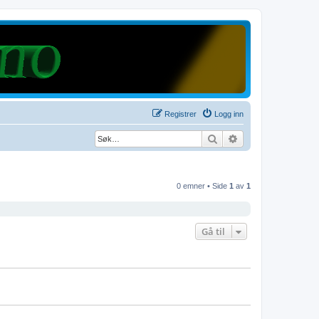
Registrer
Logg inn
Søk
Avansert søk
0 emner • Side
1
av
1
Gå til