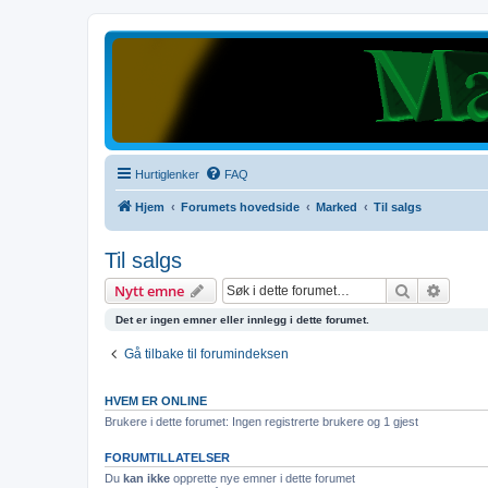
Hurtiglenker
FAQ
Hjem
Forumets hovedside
Marked
Til salgs
Til salgs
Søk
Avanse
Nytt emne
Det er ingen emner eller innlegg i dette forumet.
Gå tilbake til forumindeksen
HVEM ER ONLINE
Brukere i dette forumet: Ingen registrerte brukere og 1 gjest
FORUMTILLATELSER
Du
kan ikke
opprette nye emner i dette forumet