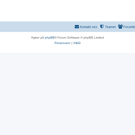
Kontakt oss
Teamet
Forumb
Kjører på
phpBB
® Forum Software © phpBB Limited
Personvern
|
Vilkår