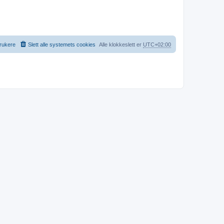
rukere
Slett alle systemets cookies
Alle klokkeslett er
UTC+02:00