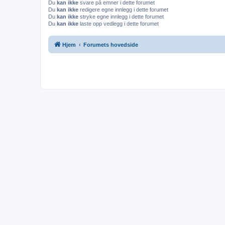
Du
kan ikke
svare på emner i dette forumet
Du
kan ikke
redigere egne innlegg i dette forumet
Du
kan ikke
stryke egne innlegg i dette forumet
Du
kan ikke
laste opp vedlegg i dette forumet
Hjem
Forumets hovedside