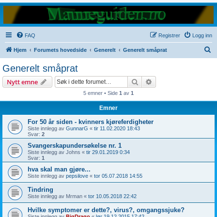
FAQ
Registrer
Logg inn
S
Hjem
Forumets hovedside
Generelt
Generelt småprat
ø
Generelt småprat
k
Søk
Avansert søk
Nytt emne
5 emner • Side
1
av
1
Emner
For 50 år siden - kvinners kjøreferdigheter
Siste innlegg av
GunnarG
«
tir 11.02.2020 18:43
Svar:
2
Svangerskapundersøkelse nr. 1
Siste innlegg av
Johns
«
tir 29.01.2019 0:34
Svar:
1
hva skal man gjøre...
Siste innlegg av
pepsilove
«
tor 05.07.2018 14:55
Tindring
Siste innlegg av
Mrman
«
tor 10.05.2018 22:42
Hvilke symptomer er dette?, virus?, omgangssjuke?
Siste innlegg av
BigDrago
«
lør 19.12.2015 17:42