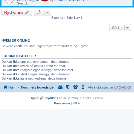
Svar:
1
Nytt emne
5 emner • Side
1
av
1
Gå til
HVEM ER ONLINE
Brukere i dette forumet: Ingen registrerte brukere og 1 gjest
FORUMTILLATELSER
Du
kan ikke
opprette nye emner i dette forumet
Du
kan ikke
svare på emner i dette forumet
Du
kan ikke
redigere egne innlegg i dette forumet
Du
kan ikke
stryke egne innlegg i dette forumet
Du
kan ikke
laste opp vedlegg i dette forumet
Hjem
Forumets hovedside
Alle klokkeslett er
UTC+02:00
Kjører på
phpBB
® Forum Software © phpBB Limited
Personvern
|
Vilkår