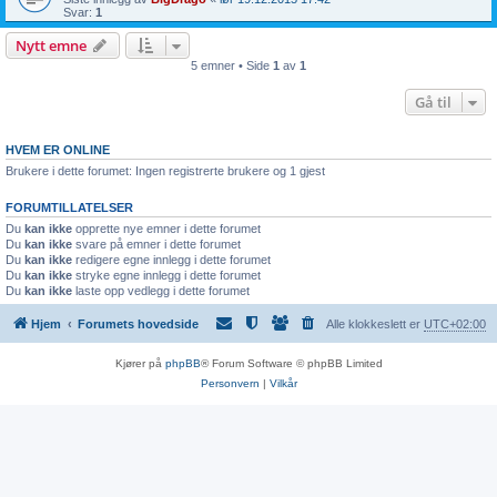
Svar:
1
Nytt emne
5 emner • Side
1
av
1
Gå til
HVEM ER ONLINE
Brukere i dette forumet: Ingen registrerte brukere og 1 gjest
FORUMTILLATELSER
Du
kan ikke
opprette nye emner i dette forumet
Du
kan ikke
svare på emner i dette forumet
Du
kan ikke
redigere egne innlegg i dette forumet
Du
kan ikke
stryke egne innlegg i dette forumet
Du
kan ikke
laste opp vedlegg i dette forumet
Hjem
Forumets hovedside
Alle klokkeslett er
UTC+02:00
Kjører på
phpBB
® Forum Software © phpBB Limited
Personvern
|
Vilkår