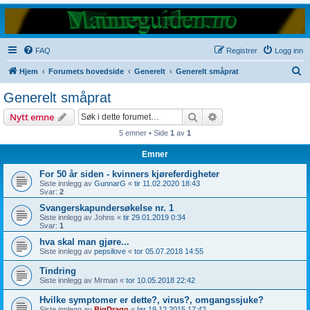
FAQ
Registrer
Logg inn
S
Hjem
Forumets hovedside
Generelt
Generelt småprat
ø
Generelt småprat
k
Søk
Avansert søk
Nytt emne
5 emner • Side
1
av
1
Emner
For 50 år siden - kvinners kjøreferdigheter
Siste innlegg av
GunnarG
«
tir 11.02.2020 18:43
Svar:
2
Svangerskapundersøkelse nr. 1
Siste innlegg av
Johns
«
tir 29.01.2019 0:34
Svar:
1
hva skal man gjøre...
Siste innlegg av
pepsilove
«
tor 05.07.2018 14:55
Tindring
Siste innlegg av
Mrman
«
tor 10.05.2018 22:42
Hvilke symptomer er dette?, virus?, omgangssjuke?
Siste innlegg av
BigDrago
«
lør 19.12.2015 17:42