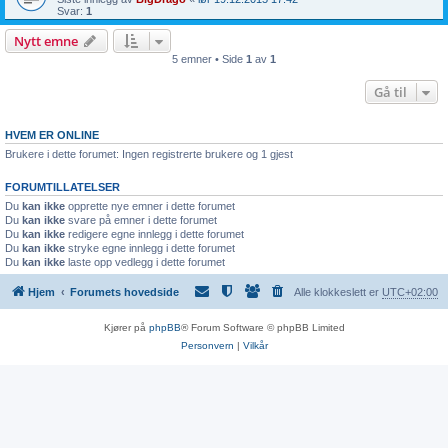
Svar:
1
Nytt emne
5 emner • Side
1
av
1
Gå til
HVEM ER ONLINE
Brukere i dette forumet: Ingen registrerte brukere og 1 gjest
FORUMTILLATELSER
Du
kan ikke
opprette nye emner i dette forumet
Du
kan ikke
svare på emner i dette forumet
Du
kan ikke
redigere egne innlegg i dette forumet
Du
kan ikke
stryke egne innlegg i dette forumet
Du
kan ikke
laste opp vedlegg i dette forumet
Hjem
Forumets hovedside
Alle klokkeslett er
UTC+02:00
Kjører på
phpBB
® Forum Software © phpBB Limited
Personvern
|
Vilkår