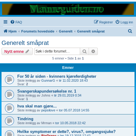
FAQ
Registrer
Logg inn
S
Hjem
Forumets hovedside
Generelt
Generelt småprat
ø
Generelt småprat
k
Søk
Avansert søk
Nytt emne
5 emner • Side
1
av
1
Emner
For 50 år siden - kvinners kjøreferdigheter
Siste innlegg av
GunnarG
«
tir 11.02.2020 18:43
Svar:
2
Svangerskapundersøkelse nr. 1
Siste innlegg av
Johns
«
tir 29.01.2019 0:34
Svar:
1
hva skal man gjøre...
Siste innlegg av
pepsilove
«
tor 05.07.2018 14:55
Tindring
Siste innlegg av
Mrman
«
tor 10.05.2018 22:42
Hvilke symptomer er dette?, virus?, omgangssjuke?
Siste innlegg av
BigDrago
«
lør 19.12.2015 17:42