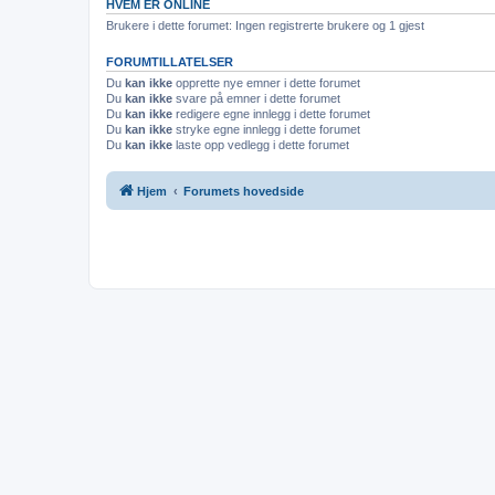
HVEM ER ONLINE
Brukere i dette forumet: Ingen registrerte brukere og 1 gjest
FORUMTILLATELSER
Du
kan ikke
opprette nye emner i dette forumet
Du
kan ikke
svare på emner i dette forumet
Du
kan ikke
redigere egne innlegg i dette forumet
Du
kan ikke
stryke egne innlegg i dette forumet
Du
kan ikke
laste opp vedlegg i dette forumet
Hjem
Forumets hovedside