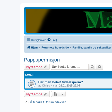
Hurtiglenker
FAQ
Hjem
Forumets hovedside
Familie, samliv og seksualitet
Pappapermisjon
Søk
Avanse
Nytt emne
EMNER
Har man betalt fødselsperm?
av
Chriss
»
man 26.01.2015 22:05
Nytt emne
Gå tilbake til forumindeksen