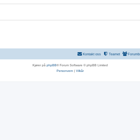
Kontakt oss
Teamet
Forumb
Kjører på
phpBB
® Forum Software © phpBB Limited
Personvern
|
Vilkår