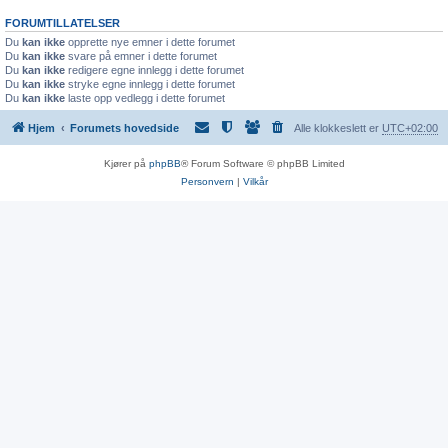
FORUMTILLATELSER
Du
kan ikke
opprette nye emner i dette forumet
Du
kan ikke
svare på emner i dette forumet
Du
kan ikke
redigere egne innlegg i dette forumet
Du
kan ikke
stryke egne innlegg i dette forumet
Du
kan ikke
laste opp vedlegg i dette forumet
Hjem
Forumets hovedside
Alle klokkeslett er
UTC+02:00
Kjører på
phpBB
® Forum Software © phpBB Limited
Personvern
|
Vilkår