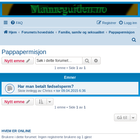
FAQ
Registrer
Logg inn
Hjem
Forumets hovedside
Familie, samliv og seksualitet
Pappapermisjon
S
ø
Pappapermisjon
k
Søk
Avansert søk
Nytt emne
1 emne • Side
1
av
1
Emner
Har man betalt fødselsperm?
Siste innlegg av
Chriss
«
tor 09.04.2015 6:36
Nytt emne
1 emne • Side
1
av
1
Gå til
HVEM ER ONLINE
Brukere i dette forumet: Ingen registrerte brukere og 1 gjest