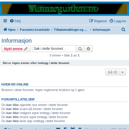
FAQ
Registrer
Logg inn
S
Hjem
Forumets hovedside
Tilbakemeldinger og nyheter om Manneguiden
Informasjon
ø
Informasjon
k
Søk
Avansert søk
Nytt emne
0 emner • Side
1
av
1
Det er ingen emner eller innlegg i dette forumet.
Gå til
HVEM ER ONLINE
Brukere i dette forumet: Ingen registrerte brukere og 1 gjest
FORUMTILLATELSER
Du
kan ikke
opprette nye emner i dette forumet
Du
kan ikke
svare på emner i dette forumet
Du
kan ikke
redigere egne innlegg i dette forumet
Du
kan ikke
stryke egne innlegg i dette forumet
Du
kan ikke
laste opp vedlegg i dette forumet