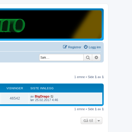
Registrer
Logg inn
Søk
Avansert søk
1 emne • Side
1
av
1
VISNINGER
SISTE INNLEGG
S
av
BigDrago
V
46542
i
lør 25.02.2017 4:46
s
i
t
1 emne • Side
1
av
1
e
s
i
n
Gå til
n
n
l
e
i
g