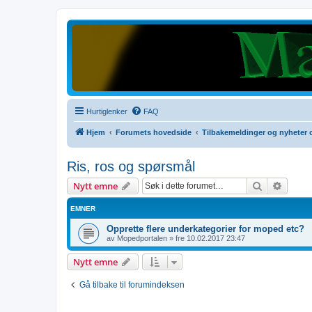
Hurtiglenker
FAQ
Hjem
Forumets hovedside
Tilbakemeldinger og nyhete
Ris, ros og spørsmål
Søk
Avanse
Nytt emne
EMNER
Opprette flere underkategorier for moped etc?
av
Mopedportalen
»
fre 10.02.2017 23:47
Nytt emne
Gå tilbake til forumindeksen