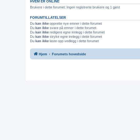
HVEM ER ONLINE
Brukere i dette forumet: Ingen registrerte brukere og 1 gjest
FORUMTILLATELSER
Du
kan ikke
opprette nye emner i dette forumet
Du
kan ikke
svare på emner i dette forumet
Du
kan ikke
redigere egne innlegg i dette forumet
Du
kan ikke
stryke egne innlegg i dette forumet
Du
kan ikke
laste opp vedlegg i dette forumet
Hjem
Forumets hovedside