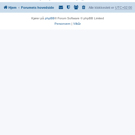
Hjem
Forumets hovedside
Alle klokkeslett er
UTC+02:00
Kjører på
phpBB
® Forum Software © phpBB Limited
Personvern
|
Vilkår