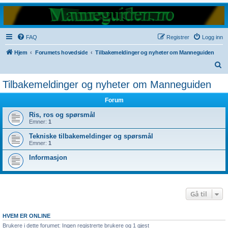
FAQ
Registrer
Logg inn
Hjem
Forumets hovedside
Tilbakemeldinger og nyheter om Manneguiden
S
ø
Tilbakemeldinger og nyheter om Manneguiden
k
Forum
Ris, ros og spørsmål
Emner:
1
Tekniske tilbakemeldinger og spørsmål
Emner:
1
Informasjon
Gå til
HVEM ER ONLINE
Brukere i dette forumet: Ingen registrerte brukere og 1 gjest