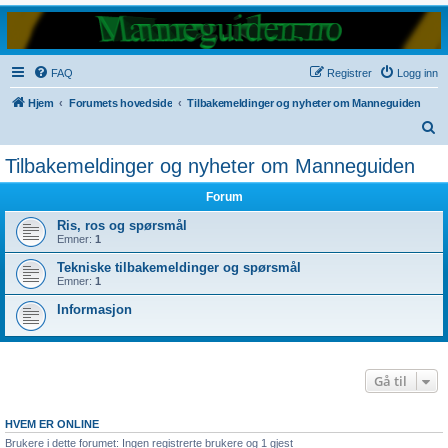
FAQ
Registrer
Logg inn
Hjem
Forumets hovedside
Tilbakemeldinger og nyheter om Manneguiden
S
ø
Tilbakemeldinger og nyheter om Manneguiden
k
Forum
Ris, ros og spørsmål
Emner:
1
Tekniske tilbakemeldinger og spørsmål
Emner:
1
Informasjon
Gå til
HVEM ER ONLINE
Brukere i dette forumet: Ingen registrerte brukere og 1 gjest