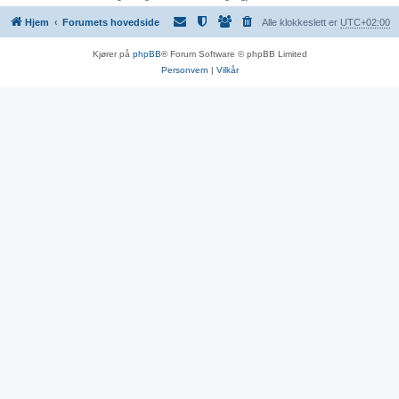
Hjem
Forumets hovedside
Alle klokkeslett er
UTC+02:00
Kjører på
phpBB
® Forum Software © phpBB Limited
Personvern
|
Vilkår