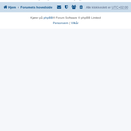
Hjem
Forumets hovedside
Alle klokkeslett er
UTC+02:00
Kjører på
phpBB
® Forum Software © phpBB Limited
Personvern
|
Vilkår