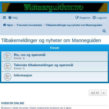
FAQ
Registrer
Logg inn
Hjem
Forumets hovedside
Tilbakemeldinger og nyheter om Manneguiden
S
ø
Tilbakemeldinger og nyheter om Manneguiden
k
Forum
Ris, ros og spørsmål
Emner:
1
Tekniske tilbakemeldinger og spørsmål
Emner:
1
Informasjon
Gå til
HVEM ER ONLINE
Brukere i dette forumet: Ingen registrerte brukere og 1 gjest