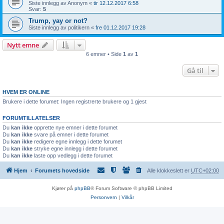
Siste innlegg av
Anonym
«
tir 12.12.2017 6:58
Svar:
5
Trump, yay or not?
Siste innlegg av
politikern
«
fre 01.12.2017 19:28
Nytt emne
6 emner • Side
1
av
1
Gå til
HVEM ER ONLINE
Brukere i dette forumet: Ingen registrerte brukere og 1 gjest
FORUMTILLATELSER
Du
kan ikke
opprette nye emner i dette forumet
Du
kan ikke
svare på emner i dette forumet
Du
kan ikke
redigere egne innlegg i dette forumet
Du
kan ikke
stryke egne innlegg i dette forumet
Du
kan ikke
laste opp vedlegg i dette forumet
Hjem
Forumets hovedside
Alle klokkeslett er
UTC+02:00
Kjører på
phpBB
® Forum Software © phpBB Limited
Personvern
|
Vilkår