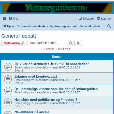
FAQ
Registrer
Logg inn
S
Hjem
Forumets hovedside
Samfunn og verden
Generell debatt
ø
Generell debatt
k
Søk
Avansert søk
Nytt emne
6 emner • Side
1
av
1
Emner
2017 var de krenkedes år. Blir 2018 annerledes?
Siste innlegg av
Ikkepolitiker
«
man 19.02.2018 14:13
Svar:
1
Erfaring med kryptovaluta?
Siste innlegg av
Ikkepolitiker
«
man 19.02.2018 14:12
Svar:
1
De usmakelige vitsene som ble delt på kvinneguiden
Siste innlegg av
Ikkepolitiker
«
man 19.02.2018 13:27
Hva skjer med politikerne og #meetoo ?
Siste innlegg av
Ikkepolitiker
«
man 19.02.2018 13:12
Svar:
3
Nakenbilder på avveie