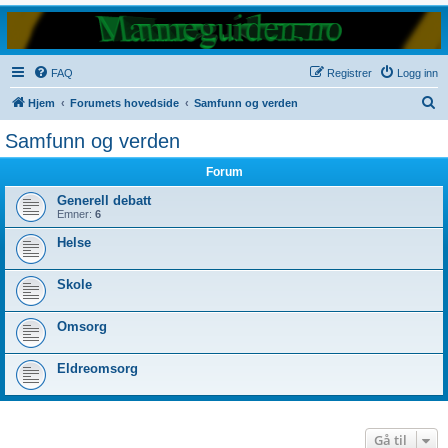
FAQ
Registrer
Logg inn
S
Hjem
Forumets hovedside
Samfunn og verden
ø
Samfunn og verden
k
Forum
Generell debatt
Emner:
6
Helse
Skole
Omsorg
Eldreomsorg
Gå til