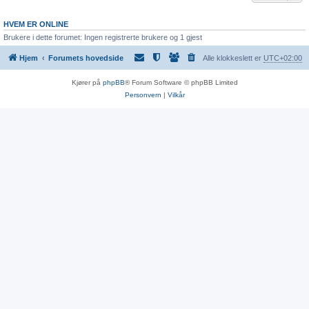
HVEM ER ONLINE
Brukere i dette forumet: Ingen registrerte brukere og 1 gjest
Hjem
Forumets hovedside
Alle klokkeslett er
UTC+02:00
Kjører på
phpBB
® Forum Software © phpBB Limited
Personvern
|
Vilkår