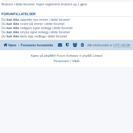
Brukere i dette forumet: Ingen registrerte brukere og 1 gjest
FORUMTILLATELSER
Du
kan ikke
opprette nye emner i dette forumet
Du
kan ikke
svare på emner i dette forumet
Du
kan ikke
redigere egne innlegg i dette forumet
Du
kan ikke
stryke egne innlegg i dette forumet
Du
kan ikke
laste opp vedlegg i dette forumet
Hjem
Forumets hovedside
Alle klokkeslett er
UTC+02:00
Kjører på
phpBB
® Forum Software © phpBB Limited
Personvern
|
Vilkår