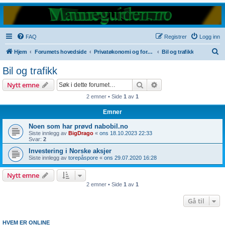
FAQ
Registrer
Logg inn
S
Hjem
Forumets hovedside
Privatøkonomi og forbrukerspørsmål
Bil og trafikk
ø
Bil og trafikk
k
Søk
Avansert søk
Nytt emne
2 emner • Side
1
av
1
Emner
Noen som har prøvd nabobil.no
Siste innlegg av
BigDrago
«
ons 18.10.2023 22:33
Svar:
2
Investering i Norske aksjer
Siste innlegg av
torepåspore
«
ons 29.07.2020 16:28
Nytt emne
2 emner • Side
1
av
1
Gå til
HVEM ER ONLINE