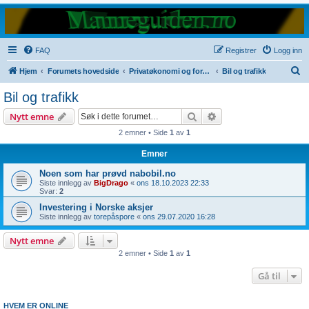
FAQ
Registrer
Logg inn
S
Hjem
Forumets hovedside
Privatøkonomi og forbrukerspørsmål
Bil og trafikk
ø
Bil og trafikk
k
Søk
Avansert søk
Nytt emne
2 emner • Side
1
av
1
Emner
Noen som har prøvd nabobil.no
Siste innlegg av
BigDrago
«
ons 18.10.2023 22:33
Svar:
2
Investering i Norske aksjer
Siste innlegg av
torepåspore
«
ons 29.07.2020 16:28
Nytt emne
2 emner • Side
1
av
1
Gå til
HVEM ER ONLINE