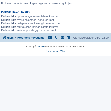
Brukere i dette forumet: Ingen registrerte brukere og 1 gjest
FORUMTILLATELSER
Du
kan ikke
opprette nye emner i dette forumet
Du
kan ikke
svare på emner i dette forumet
Du
kan ikke
redigere egne innlegg i dette forumet
Du
kan ikke
stryke egne innlegg i dette forumet
Du
kan ikke
laste opp vedlegg i dette forumet
Hjem
Forumets hovedside
Alle klokkeslett er
UTC+02:00
Kjører på
phpBB
® Forum Software © phpBB Limited
Personvern
|
Vilkår