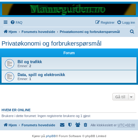
FAQ
Registrer
Logg inn
S
Hjem
Forumets hovedside
Privatøkonomi og forbrukerspørsmål
ø
Privatøkonomi og forbrukerspørsmål
k
Forum
Bil og trafikk
Emner:
2
Data, spill og elektronikk
Emner:
1
Gå til
HVEM ER ONLINE
Brukere i dette forumet: Ingen registrerte brukere og 1 gjest
Hjem
Forumets hovedside
Alle klokkeslett er
UTC+02:00
Kjører på
phpBB
® Forum Software © phpBB Limited