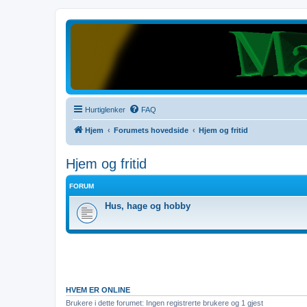
Hurtiglenker
FAQ
Hjem
Forumets hovedside
Hjem og fritid
Hjem og fritid
FORUM
Hus, hage og hobby
HVEM ER ONLINE
Brukere i dette forumet: Ingen registrerte brukere og 1 gjest