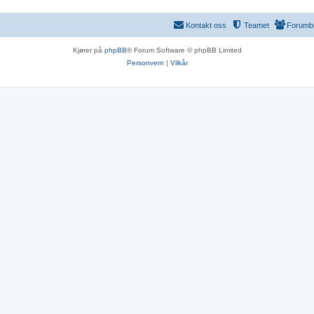
Kontakt oss
Teamet
Forumb
Kjører på
phpBB
® Forum Software © phpBB Limited
Personvern
|
Vilkår