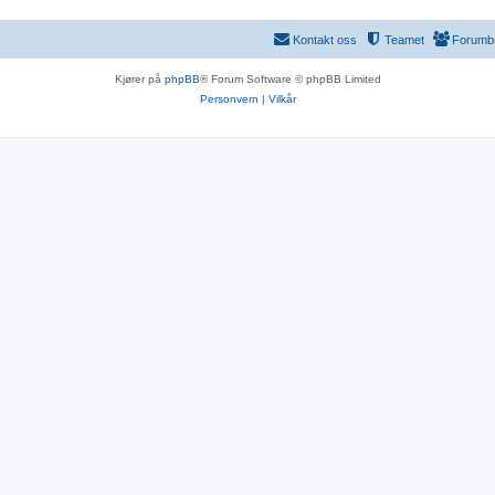
Kontakt oss
Teamet
Forumb
Kjører på
phpBB
® Forum Software © phpBB Limited
Personvern
|
Vilkår