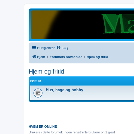
Hurtiglenker
FAQ
Hjem
Forumets hovedside
Hjem og fritid
Hjem og fritid
FORUM
Hus, hage og hobby
HVEM ER ONLINE
Brukere i dette forumet: Ingen registrerte brukere og 1 gjest