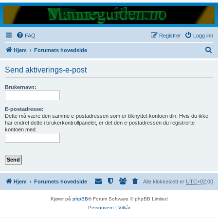
FAQ
Registrer
Logg inn
S
Hjem
Forumets hovedside
ø
Send aktiverings-e-post
k
Brukernavn:
E-postadresse:
Dette må være den samme e-postadressen som er tilknyttet kontoen din. Hvis du ikke
har endret dette i brukerkontrollpanelet, er det den e-postadressen du registrerte
kontoen med.
Hjem
Forumets hovedside
Alle klokkeslett er
UTC+02:00
Kjører på
phpBB
® Forum Software © phpBB Limited
Personvern
|
Vilkår