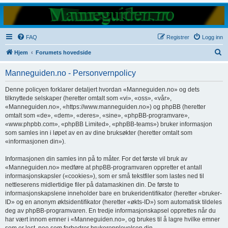
FAQ
Registrer
Logg inn
S
Hjem
Forumets hovedside
ø
Manneguiden.no - Personvernpolicy
k
Denne policyen forklarer detaljert hvordan «Manneguiden.no» og dets
tilknyttede selskaper (heretter omtalt som «vi», «oss», «vår»,
«Manneguiden.no», «https://www.manneguiden.no») og phpBB (heretter
omtalt som «de», «dem», «deres», «sine», «phpBB-programvare»,
«www.phpbb.com», «phpBB Limited», «phpBB-teams») bruker informasjon
som samles inn i løpet av en av dine bruksøkter (heretter omtalt som
«informasjonen din»).
Informasjonen din samles inn på to måter. For det første vil bruk av
«Manneguiden.no» medføre at phpBB-programvaren oppretter et antall
informasjonskapsler («cookies»), som er små tekstfiler som lastes ned til
nettleserens midlertidige filer på datamaskinen din. De første to
informasjonskapslene inneholder bare en brukeridentifikator (heretter «bruker-
ID» og en anonym øktsidentifikator (heretter «økts-ID») som automatisk tildeles
deg av phpBB-programvaren. En tredje informasjonskapsel opprettes når du
har vært innom emner i «Manneguiden.no», og brukes til å lagre hvilke emner
som er lest, noe som forbedrer brukeropplevelsen din.