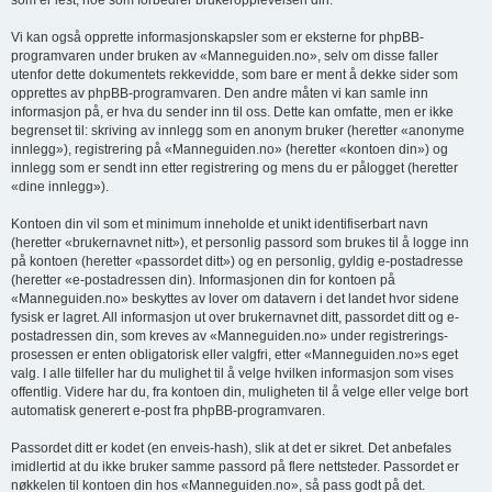
Vi kan også opprette informasjonskapsler som er eksterne for phpBB-
programvaren under bruken av «Manneguiden.no», selv om disse faller
utenfor dette dokumentets rekkevidde, som bare er ment å dekke sider som
opprettes av phpBB-programvaren. Den andre måten vi kan samle inn
informasjon på, er hva du sender inn til oss. Dette kan omfatte, men er ikke
begrenset til: skriving av innlegg som en anonym bruker (heretter «anonyme
innlegg»), registrering på «Manneguiden.no» (heretter «kontoen din») og
innlegg som er sendt inn etter registrering og mens du er pålogget (heretter
«dine innlegg»).
Kontoen din vil som et minimum inneholde et unikt identifiserbart navn
(heretter «brukernavnet nitt»), et personlig passord som brukes til å logge inn
på kontoen (heretter «passordet ditt») og en personlig, gyldig e-postadresse
(heretter «e-postadressen din). Informasjonen din for kontoen på
«Manneguiden.no» beskyttes av lover om datavern i det landet hvor sidene
fysisk er lagret. All informasjon ut over brukernavnet ditt, passordet ditt og e-
postadressen din, som kreves av «Manneguiden.no» under registrerings­
prosessen er enten obligatorisk eller valgfri, etter «Manneguiden.no»s eget
valg. I alle tilfeller har du mulighet til å velge hvilken informasjon som vises
offentlig. Videre har du, fra kontoen din, muligheten til å velge eller velge bort
automatisk generert e-post fra phpBB-programvaren.
Passordet ditt er kodet (en enveis-hash), slik at det er sikret. Det anbefales
imidlertid at du ikke bruker samme passord på flere nettsteder. Passordet er
nøkkelen til kontoen din hos «Manneguiden.no», så pass godt på det.