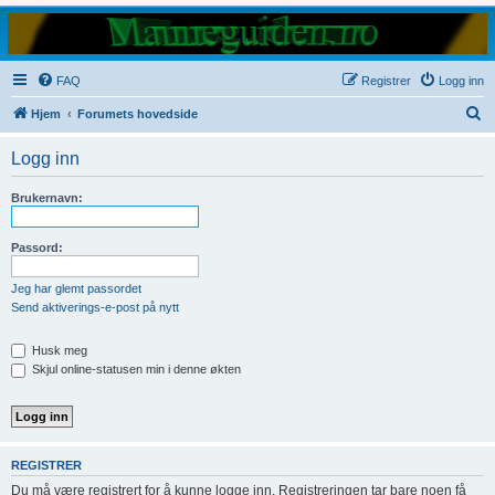
FAQ
Registrer
Logg inn
S
Hjem
Forumets hovedside
ø
Logg inn
k
Brukernavn:
Passord:
Jeg har glemt passordet
Send aktiverings-e-post på nytt
Husk meg
Skjul online-statusen min i denne økten
REGISTRER
Du må være registrert for å kunne logge inn. Registreringen tar bare noen få