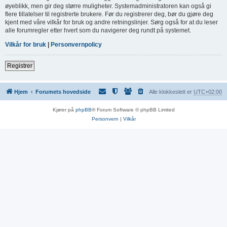
øyeblikk, men gir deg større muligheter. Systemadministratoren kan også gi
flere tillatelser til registrerte brukere. Før du registrerer deg, bør du gjøre deg
kjent med våre vilkår for bruk og andre retningslinjer. Sørg også for at du leser
alle forumregler etter hvert som du navigerer deg rundt på systemet.
Vilkår for bruk
|
Personvernpolicy
Registrer
Hjem
Forumets hovedside
Alle klokkeslett er
UTC+02:00
Kjører på
phpBB
® Forum Software © phpBB Limited
Personvern
|
Vilkår