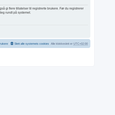
i flere tillatelser til registrerte brukere. Før du registrerer
 deg rundt på systemet.
rukere
Slett alle systemets cookies
Alle klokkeslett er
UTC+02:00