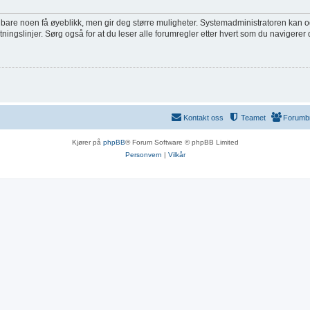
are noen få øyeblikk, men gir deg større muligheter. Systemadministratoren kan også g
tningslinjer. Sørg også for at du leser alle forumregler etter hvert som du navigerer
Kontakt oss
Teamet
Forumb
Kjører på
phpBB
® Forum Software © phpBB Limited
Personvern
|
Vilkår