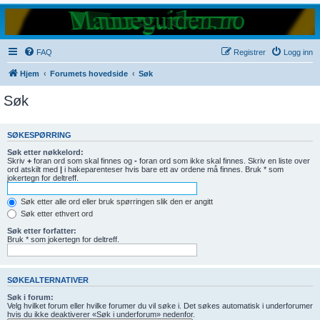
FAQ
Registrer
Logg inn
Hjem
Forumets hovedside
Søk
Søk
SØKESPØRRING
Søk etter nøkkelord:
Skriv
+
foran ord som skal finnes og
-
foran ord som ikke skal finnes. Skriv en liste over
ord atskilt med
|
i hakeparenteser hvis bare ett av ordene må finnes. Bruk * som
jokertegn for deltreff.
Søk etter alle ord eller bruk spørringen slik den er angitt
Søk etter ethvert ord
Søk etter forfatter:
Bruk * som jokertegn for deltreff.
SØKEALTERNATIVER
Søk i forum:
Velg hvilket forum eller hvilke forumer du vil søke i. Det søkes automatisk i underforumer
hvis du ikke deaktiverer «Søk i underforum» nedenfor.