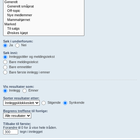
Søk i underforum:
Ja
Nei
Søk inni:
Innleggstitler og meldingstekst
Bare meldingstekst
Bare emnetitler
Bare første innlegg i emner
Vis resultater som:
Innlegg
Emner
Sorter resultater etter:
Stigende
Synkende
Begrens treffene til forrige:
Tilbake til første:
Forandre til 0 for å vise hele tråden.
tegn i innlegget