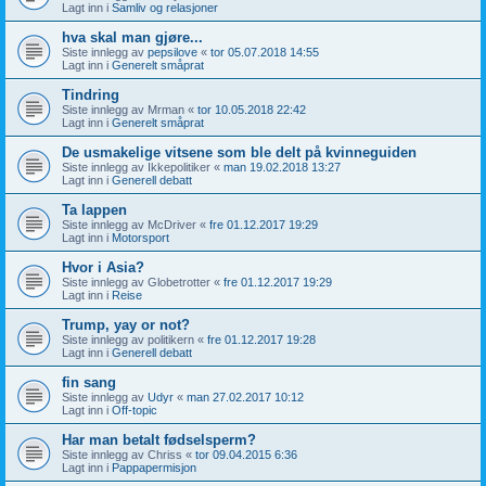
Lagt inn i
Samliv og relasjoner
hva skal man gjøre...
Siste innlegg av
pepsilove
«
tor 05.07.2018 14:55
Lagt inn i
Generelt småprat
Tindring
Siste innlegg av
Mrman
«
tor 10.05.2018 22:42
Lagt inn i
Generelt småprat
De usmakelige vitsene som ble delt på kvinneguiden
Siste innlegg av
Ikkepolitiker
«
man 19.02.2018 13:27
Lagt inn i
Generell debatt
Ta lappen
Siste innlegg av
McDriver
«
fre 01.12.2017 19:29
Lagt inn i
Motorsport
Hvor i Asia?
Siste innlegg av
Globetrotter
«
fre 01.12.2017 19:29
Lagt inn i
Reise
Trump, yay or not?
Siste innlegg av
politikern
«
fre 01.12.2017 19:28
Lagt inn i
Generell debatt
fin sang
Siste innlegg av
Udyr
«
man 27.02.2017 10:12
Lagt inn i
Off-topic
Har man betalt fødselsperm?
Siste innlegg av
Chriss
«
tor 09.04.2015 6:36
Lagt inn i
Pappapermisjon