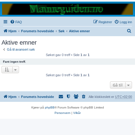
FAQ
Registrer
Logg inn
S
Hjem
Forumets hovedside
Søk
Aktive emner
ø
Aktive emner
k
Gå til avansert søk
Søket gav 0 treff • Side
1
av
1
Fant ingen treff.
Søket gav 0 treff • Side
1
av
1
Gå til
Hjem
Forumets hovedside
Alle klokkeslett er
UTC+02:00
Kjører på
phpBB
® Forum Software © phpBB Limited
Personvern
|
Vilkår